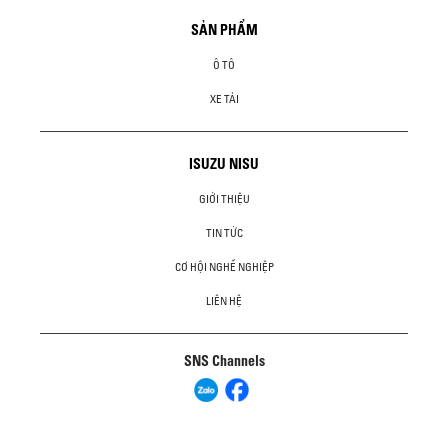
SẢN PHẨM
Ô TÔ
XE TẢI
ISUZU NISU
GIỚI THIỆU
TIN TỨC
CƠ HỘI NGHỀ NGHIỆP
LIÊN HỆ
SNS Channels