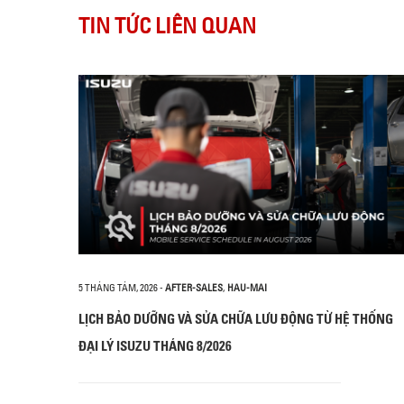
TIN TỨC LIÊN QUAN
5 THÁNG TÁM, 2026
-
AFTER-SALES
,
HAU-MAI
LỊCH BẢO DƯỠNG VÀ SỬA CHỮA LƯU ĐỘNG TỪ HỆ THỐNG
ĐẠI LÝ ISUZU THÁNG 8/2026