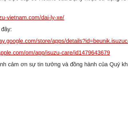
uzu-vietnam.com/dai-ly-xe/
 đây:
play.google.com/store/apps/details?id=beunik.isuzu
.apple.com/om/app/isuzu-care/id1479643679
nh cảm ơn sự tin tưởng và đồng hành của Quý khá