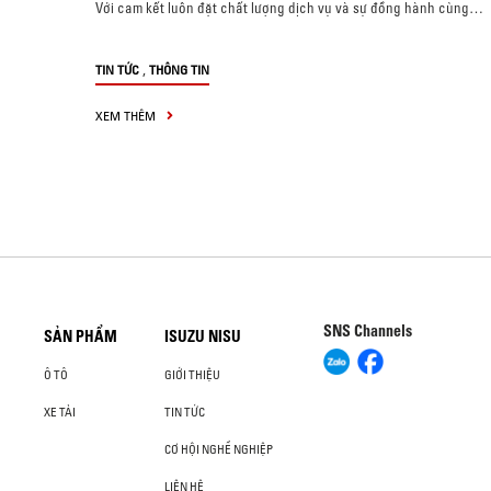
Với cam kết luôn đặt chất lượng dịch vụ và sự đồng hành cùng…
,
TIN TỨC
THÔNG TIN
XEM THÊM
SNS Channels
SẢN PHẨM
ISUZU NISU
Ô TÔ
GIỚI THIỆU
XE TẢI
TIN TỨC
CƠ HỘI NGHỀ NGHIỆP
LIÊN HỆ