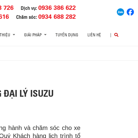
8 726
0936 386 622
Dịch vụ:
616
0934 688 282
Chăm sóc:
 THIỆU
GIẢI PHÁP
TUYỂN DỤNG
LIÊN HỆ
|
 ĐẠI LÝ ISUZU
ng hành và chăm sóc cho xe
uý Khách hàng lịch trình tổ