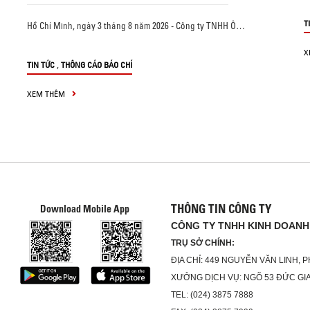
T
Hồ Chí Minh, ngày 3 tháng 8 năm 2026 - Công ty TNHH Ô…
X
,
TIN TỨC
THÔNG CÁO BÁO CHÍ
XEM THÊM
THÔNG TIN CÔNG TY
Download Mobile App
CÔNG TY TNHH KINH DOANH 
TRỤ SỞ CHÍNH:
ĐỊA CHỈ: 449 NGUYỄN VĂN LINH, 
XƯỞNG DỊCH VỤ: NGÕ 53 ĐỨC GIA
TEL: (024) 3875 7888