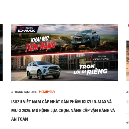
3 THÁNG TÁM, 2026
-
PICKUP/SUV
3
ISUZU VIỆT NAM CẬP NHẬT SẢN PHẨM ISUZU D-MAX VÀ
L
MU-X 2026: MỞ RỘNG LỰA CHỌN, NÂNG CẤP VẬN HÀNH VÀ
AN TOÀN
Đ