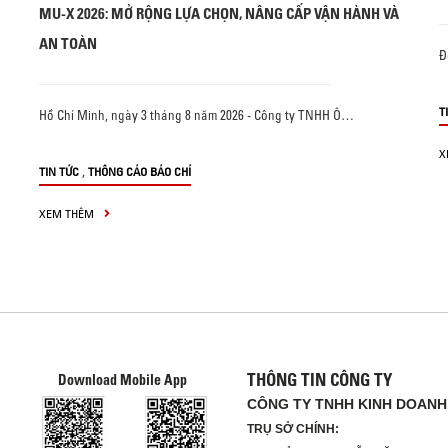
MU-X 2026: MỞ RỘNG LỰA CHỌN, NÂNG CẤP VẬN HÀNH VÀ
AN TOÀN
Đ
T
Hồ Chí Minh, ngày 3 tháng 8 năm 2026 - Công ty TNHH Ô…
X
,
TIN TỨC
THÔNG CÁO BÁO CHÍ
XEM THÊM
THÔNG TIN CÔNG TY
Download Mobile App
CÔNG TY TNHH KINH DOANH 
TRỤ SỞ CHÍNH: