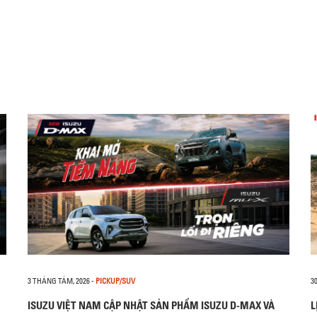
3 THÁNG TÁM, 2026
-
PICKUP/SUV
3
ISUZU VIỆT NAM CẬP NHẬT SẢN PHẨM ISUZU D-MAX VÀ
L