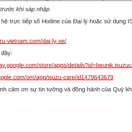
h trước khi sáp nhập
n hệ trực tiếp số Hotline của Đại lý hoặc sử dụng
uzu-vietnam.com/dai-ly-xe/
 đây:
play.google.com/store/apps/details?id=beunik.isuzu
.apple.com/om/app/isuzu-care/id1479643679
nh cảm ơn sự tin tưởng và đồng hành của Quý khá