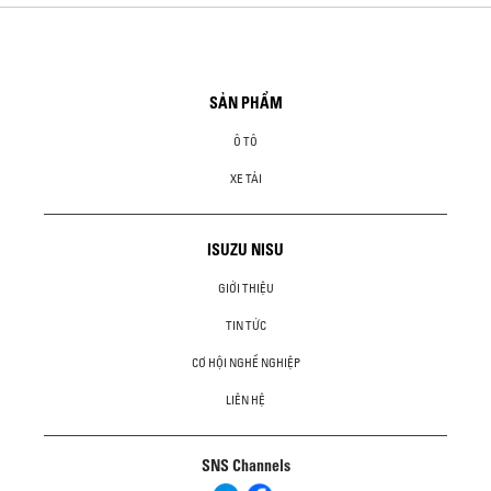
SẢN PHẨM
Ô TÔ
XE TẢI
ISUZU NISU
GIỚI THIỆU
TIN TỨC
CƠ HỘI NGHỀ NGHIỆP
LIÊN HỆ
SNS Channels