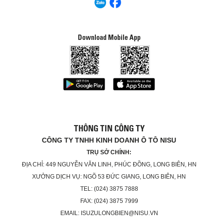
Download Mobile App
THÔNG TIN CÔNG TY
CÔNG TY TNHH KINH DOANH Ô TÔ NISU
TRỤ SỞ CHÍNH:
ĐỊA CHỈ: 449 NGUYỄN VĂN LINH, PHÚC ĐỒNG, LONG BIÊN, HN
XƯỞNG DỊCH VỤ: NGÕ 53 ĐỨC GIANG, LONG BIÊN, HN
TEL: (024) 3875 7888
FAX: (024) 3875 7999
EMAIL: ISUZULONGBIEN@NISU.VN