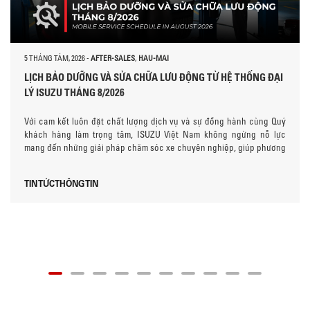
5 THÁNG TÁM, 2026
-
AFTER-SALES
,
HAU-MAI
LỊCH BẢO DƯỠNG VÀ SỬA CHỮA LƯU ĐỘNG TỪ HỆ THỐNG ĐẠI
LÝ ISUZU THÁNG 8/2026
Với cam kết luôn đặt chất lượng dịch vụ và sự đồng hành cùng Quý
khách hàng làm trọng tâm, ISUZU Việt Nam không ngừng nỗ lực
mang đến những giải pháp chăm sóc xe chuyên nghiệp, giúp phương
tiện vận hành bền bỉ, tin cậy và đạt hiệu suất tối ưu trong suốt quá
trình sử dụng. Trong khuôn khổ các hoạt động nâng cao trải nghiệm
TIN TỨC
THÔNG TIN
khách hàng, ISUZU Việt Nam trân trọng thông báo lịch trình triển khai
chương trình “Bảo dưỡng và Sửa chữa lưu động” trong tháng 8 năm
2026, nhằm tiếp tục mang dịch…