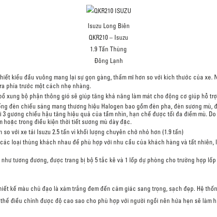
I
suzu Long Biên
QKR210 – Isuzu
1.9 Tấn Thùng
Đông Lạnh
hiết kiểu đầu vuông mang lại sự gọn gàng, thẩm mĩ hơn so với kích thước của xe.
 ra phía trước một cách nhẹ nhàng.
bổ xung bộ phận thông gió sẽ giúp tăng khả năng làm mát cho động cơ giúp hỗ trợ
 thống đèn chiếu sáng mang thương hiệu Halogen bao gồm đèn pha, đèn sương mù,
i 3 gương chiếu hậu tăng hiệu quả của tầm nhìn, hạn chế được tối đa điểm mù. Do đ
hoặc trong điều kiện thời tiết sương mù dày đặc.
n so với
xe tải Isuzu 2.5 tấn
vì khối lượng chuyên chở nhỏ hơn (1.9 tấn)
ác loại thùng khách nhau để phù hợp với nhu cầu của khách hàng và tất nhiên, l
như tương đương, được trang bị bộ 5 tắc kê và 1 lốp dự phòng cho trường hợp lốp 
iết kế màu chủ đạo là xám trắng đem đến cảm giác sang trọng, sạch đẹp. Hệ thốn
thể điều chỉnh được độ cao sao cho phù hợp với người ngồi nên hứa hẹn sẽ làm hài 