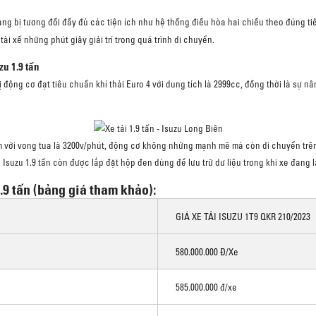
ng bị tương đối đầy đủ các tiện ích như hệ thống điều hòa hai chiều theo đúng tiêu
 xế những phút giây giải trí trong quá trình di chuyển.
u 1.9 tấn
ị động cơ đạt tiêu chuẩn khí thải Euro 4 với dung tích là 2999cc, đồng thời là sự
km với vong tua là 3200v/phút, động cơ không những mạnh mẽ mà còn di chuyển trên
Isuzu 1.9 tấn còn được lắp đặt hộp đen dùng để lưu trữ dư liệu trong khi xe đang 
.9 tấn (bảng giá tham khảo):
GIÁ XE TẢI ISUZU 1T9 QKR 210/2023
580.000.000 Đ/xe
585.000.000 đ/xe