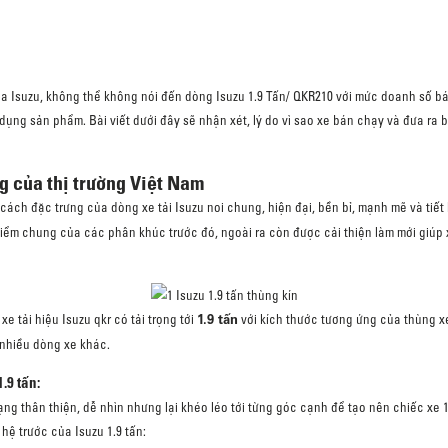
ủa Isuzu, không thể không nói đến dòng Isuzu 1.9 Tấn/ QKR210 với mức doanh số bá
ụng sản phẩm. Bài viết dưới đây sẽ nhận xét, lý do vì sao xe bán chạy và đưa ra 
ng của thị trường Việt Nam
 cách đặc trưng của dòng xe tải Isuzu noi chung, hiện đại, bền bỉ, mạnh mẽ và tiết 
 điểm chung của các phân khúc trước đó, ngoài ra còn được cải thiện làm mới giú
1.9 tấn
xe tải hiệu Isuzu qkr có tải trọng tới
với kích thước tương ứng của thùng xe 
ư nhiều dòng xe khác.
.9 tấn:
dạng thân thiện, dễ nhìn nhưng lại khéo léo tới từng góc cạnh để tạo nên chiếc xe 1
 hệ trước của Isuzu 1.9 tấn: