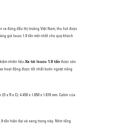
n ra đứng đầu thị trường Việt Nam, thu hút được
bảng giá Isuzu 1.9 tấn mới nhất cho quý khách
Xe tải Isuzu 1.9 tấn
kiệm nhiên liệu.
được sản
p xe hoạt động được tốt nhất bước ngoặt nâng
(D x R x C): 4.450 x 1.850 x 1.870 mm. Cabin của
.9 tấn hiện đại và sang trọng này. Nhìn tổng