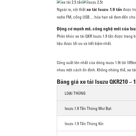
xe tải Isuzu 1.9 tấn
Ngoài ra, nội thất
được tra
radio FM, cổng USB… hứa hẹn sẽ đem đến cho tài
Động cơ mạnh mẽ, công nghệ mới của Isuz
Phân khúc xe tải QKR Isuzu 1.9 tấn được trang b
liệu được tối ưu và tiết kiệm nhất.
Công suất lớn nhất của dòng isuzu 1.9t tới 105
nhau một cách ổn định. Không những thế, xe tải 
Bảng giá xe tải Isuzu QKR210 – 1
LOẠI THÙNG
Isuzu 1.9 Tấn Thùng Mui Bạt
Isuzu 1.9 Tấn Thùng Kín