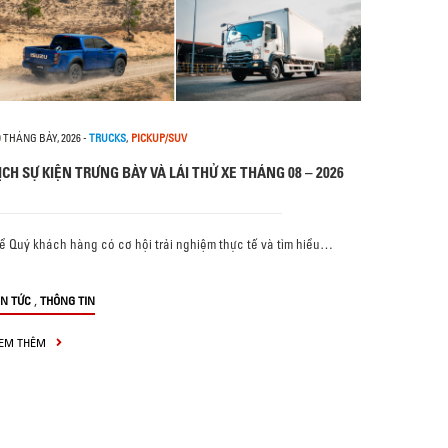
0 THÁNG BẢY, 2026
-
TRUCKS
,
PICKUP/SUV
ỊCH SỰ KIỆN TRƯNG BÀY VÀ LÁI THỬ XE THÁNG 08 – 2026
ể Quý khách hàng có cơ hội trải nghiệm thực tế và tìm hiểu…
,
IN TỨC
THÔNG TIN
EM THÊM