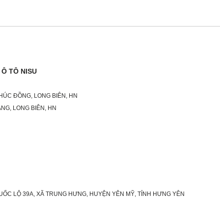
Ô TÔ NISU
PHÚC ĐỒNG, LONG BIÊN, HN
NG, LONG BIÊN, HN
QUỐC LỘ 39A, XÃ TRUNG HƯNG, HUYỆN YÊN MỸ, TỈNH HƯNG YÊN