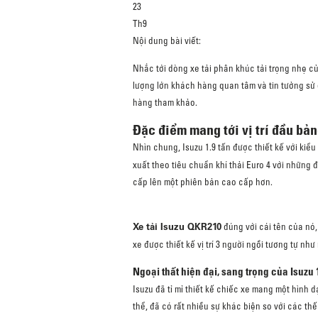
23
Th9
Nội dung bài viết:
Nhắc tới dòng xe tải phân khúc tải trọng nhẹ c
lượng lớn khách hàng quan tâm và tin tưởng sử d
hàng tham khảo.
Đặc điểm mang tới vị trí đầu bả
Nhìn chung, Isuzu 1.9 tấn được thiết kế với kiểu
xuất theo tiêu chuẩn khí thải Euro 4 với những
cấp lên một phiên bản cao cấp hơn.
Xe tải Isuzu QKR210
đúng với cái tên của nó, 
xe được thiết kế vị trí 3 người ngồi tương tự nh
Ngoại thất hiện đại, sang trọng của Isuzu 1
Isuzu đã tỉ mỉ thiết kế chiếc xe mang một hình 
thể, đã có rất nhiều sự khác biện so với các thế