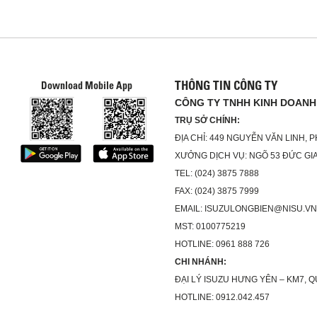
THÔNG TIN CÔNG TY
Download Mobile App
CÔNG TY TNHH KINH DOANH 
TRỤ SỞ CHÍNH:
ĐỊA CHỈ: 449 NGUYỄN VĂN LINH, 
XƯỞNG DỊCH VỤ: NGÕ 53 ĐỨC GIA
TEL: (024) 3875 7888
FAX: (024) 3875 7999
EMAIL: ISUZULONGBIEN@NISU.VN
MST: 0100775219
HOTLINE: 0961 888 726
CHI NHÁNH:
ĐẠI LÝ ISUZU HƯNG YÊN – KM7, 
HOTLINE: 0912.042.457