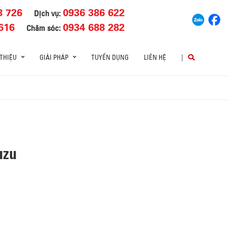
8 726
0936 386 622
Dịch vụ:
616
0934 688 282
Chăm sóc:
 THIỆU
GIẢI PHÁP
TUYỂN DỤNG
LIÊN HỆ
|
uzu