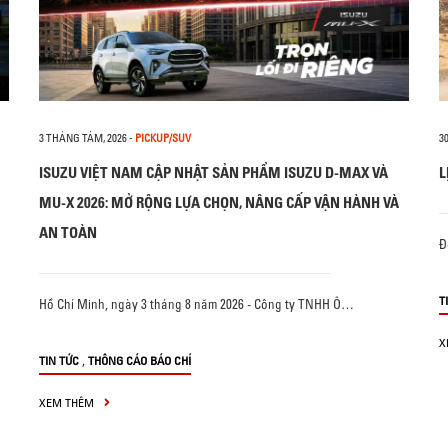
3 THÁNG TÁM, 2026
-
PICKUP/SUV
3
ISUZU VIỆT NAM CẬP NHẬT SẢN PHẨM ISUZU D-MAX VÀ
L
MU-X 2026: MỞ RỘNG LỰA CHỌN, NÂNG CẤP VẬN HÀNH VÀ
AN TOÀN
Đ
T
Hồ Chí Minh, ngày 3 tháng 8 năm 2026 - Công ty TNHH Ô…
X
,
TIN TỨC
THÔNG CÁO BÁO CHÍ
XEM THÊM