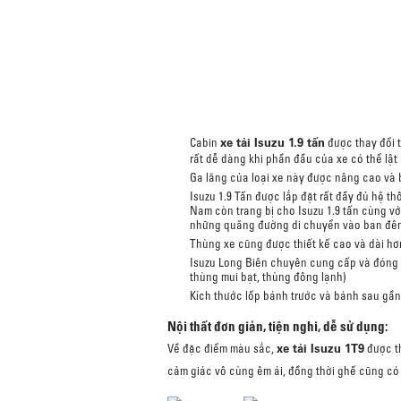
xe tải Isuzu 1.9 tấn
Cabin
được thay đổi t
rất dễ dàng khi phần đầu của xe có thể lật
Ga lăng của loại xe này được nâng cao và 
Isuzu 1.9 Tấn được lắp đặt rất đầy đủ hệ
Nam
còn trang bị cho Isuzu 1.9 tấn cùng vớ
những quãng đường di chuyển vào ban đêm 
Thùng xe cũng được thiết kế cao và dài hơ
Isuzu Long Biên chuyên cung cấp và đóng c
thùng mui bạt, thùng đông lạnh)
Kích thước lốp bánh trước và bánh sau gần 
Nội thất đơn giản, tiện nghi, dễ sử dụng:
xe tải Isuzu 1T9
Về đặc điểm màu sắc,
được th
cảm giác vô cùng êm ái, đồng thời ghế cũng có 