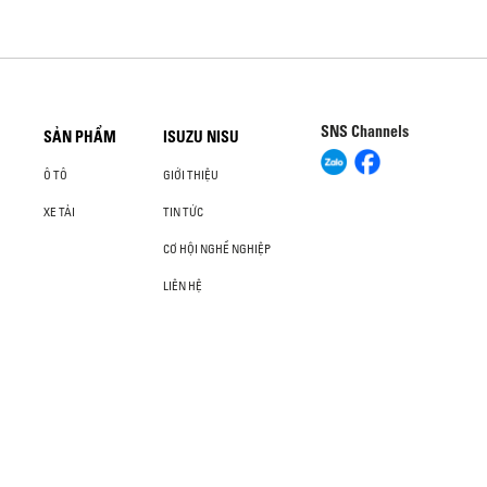
SNS Channels
SẢN PHẨM
ISUZU NISU
Ô TÔ
GIỚI THIỆU
XE TẢI
TIN TỨC
CƠ HỘI NGHỀ NGHIỆP
LIÊN HỆ