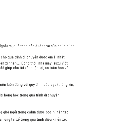
 Ngoài ra, quá trình bảo dưỡng và sửa chữa cũng
 cho quá trình di chuyển được êm ái nhất.
 đèn xi nhan… Đồng thời, nhà máy
Isuzu Việt
ó giúp cho tài xế thuận lợi, an toàn hơn với
uôn luôn đúng với quy định của cục (thùng kín,
bị hỏng hóc trong quá trình di chuyển.
g ghế ngồi trong cabin được bọc nỉ nên tạo
lòng tài xế trong quá trình điều khiển xe.