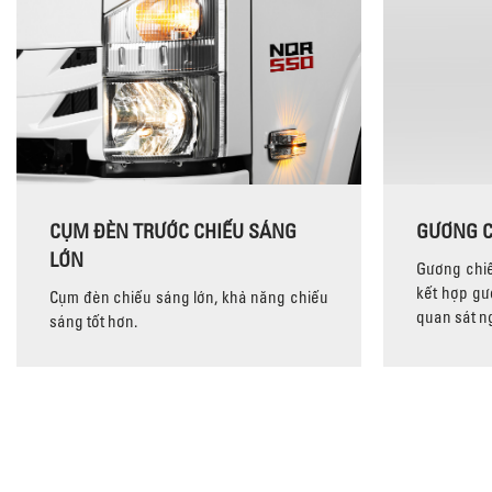
CỤM ĐÈN TRƯỚC CHIẾU SÁNG
GƯƠNG C
LỚN
Gương chiế
kết hợp gư
Cụm đèn chiếu sáng lớn, khả năng chiếu
quan sát ng
sáng tốt hơn.