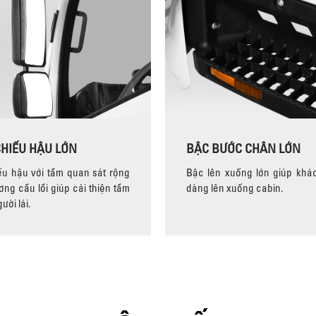
HIẾU HẬU LỚN
BẬC BƯỚC CHÂN LỚN
u hậu với tầm quan sát rộng
Bậc lên xuống lớn giúp khá
ơng cầu lồi giúp cải thiện tầm
dàng lên xuống cabin.
ười lái.