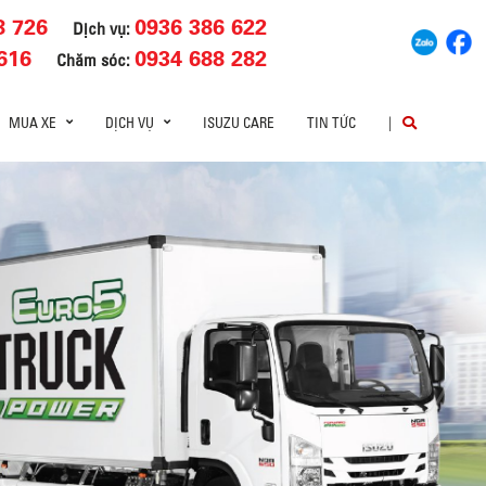
8 726
0936 386 622
Dịch vụ:
616
0934 688 282
Chăm sóc:
MUA XE
DỊCH VỤ
ISUZU CARE
TIN TỨC
|