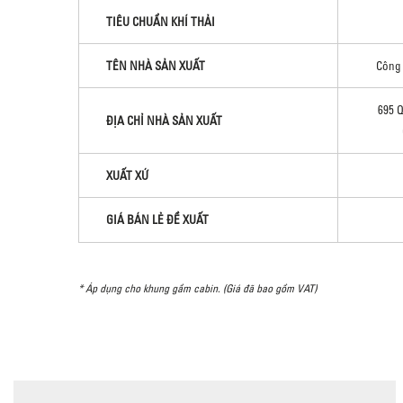
TIÊU CHUẨN KHÍ THẢI
TÊN NHÀ SẢN XUẤT
Công 
695 
ĐỊA CHỈ NHÀ SẢN XUẤT
XUẤT XỨ
GIÁ BÁN LẺ ĐỀ XUẤT
* Áp dụng cho khung gầm cabin. (Giá đã bao gồm VAT)