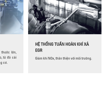
HỆ THỐNG TUẦN HOÀN KHÍ XẢ
EGR
 thước lớn,
, từ đó cải
Giảm khí NOx, thân thiện với môi trường.
ng cơ.