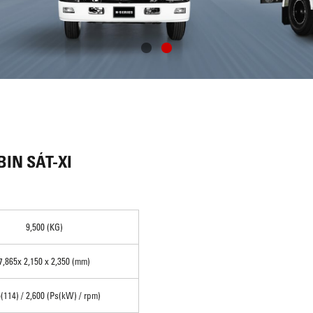
BIN SÁT-XI
9,500 (KG)
7,865x 2,150 x 2,350 (mm)
(114) / 2,600 (Ps(kW) / rpm)