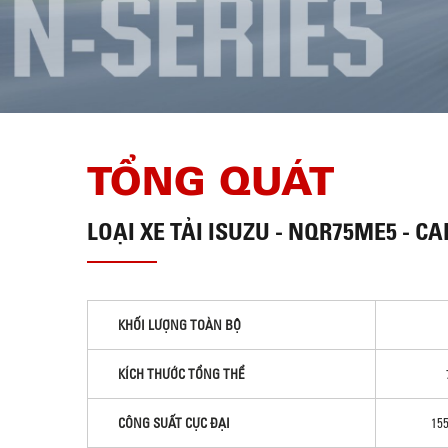
TỔNG QUÁT
LOẠI
XE TẢI ISUZU - NQR75ME5 - CA
KHỐI LƯỢNG TOÀN BỘ
KÍCH THƯỚC TỔNG THỂ
CÔNG SUẤT CỰC ĐẠI
155