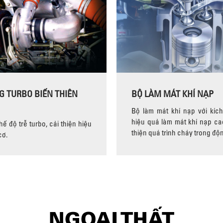
G TURBO BIẾN THIÊN
BỘ LÀM MÁT KHÍ NẠP
Bộ làm mát khí nạp với kích
hiệu quả làm mát khí nạp cao
ế độ trễ turbo, cải thiện hiệu
thiện quá trình cháy trong độ
cơ.
NGOẠI THẤT